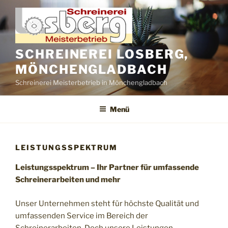
Zum
Inhalt
springen
SCHREINEREI LOSBERG,
MÖNCHENGLADBACH
Schreinerei Meisterbetrieb in Mönchengladbach
Menü
LEISTUNGSSPEKTRUM
Leistungsspektrum – Ihr Partner für umfassende
Schreinerarbeiten und mehr
Unser Unternehmen steht für höchste Qualität und
umfassenden Service im Bereich der
Schreinerarbeiten. Doch unsere Leistungen